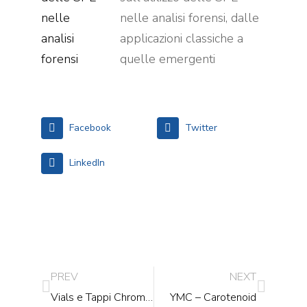
nelle analisi forensi, dalle
applicazioni classiche a
quelle emergenti
Facebook
Twitter
LinkedIn
PREV
NEXT
Vials e Tappi Chrom4: Qualità e Affidabilità per il Tuo Laboratorio
YMC – Carotenoid